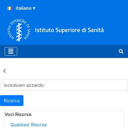
Istituto Superiore di Sanità
Risultati della Ricerca - Ar
Ricerca
Voci Risorse
Qualsiasi Risorsa