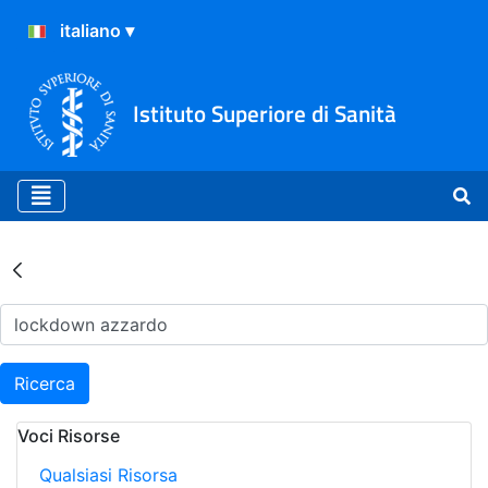
Istituto Superiore di Sanità
Risultati della Ricerca - Ar
Ricerca
Voci Risorse
Qualsiasi Risorsa