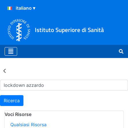
Istituto Superiore di Sanità
Risultati della Ricerca - Ar
Ricerca
Voci Risorse
Qualsiasi Risorsa