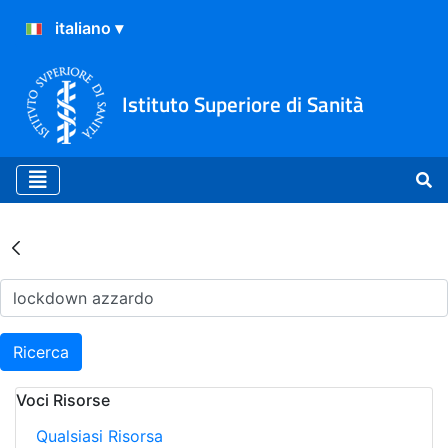
Istituto Superiore di Sanità
Risultati della Ricerca - Ar
Ricerca
Voci Risorse
Qualsiasi Risorsa