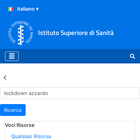
Istituto Superiore di Sanità
Risultati della Ricerca - Ar
Ricerca
Voci Risorse
Qualsiasi Risorsa