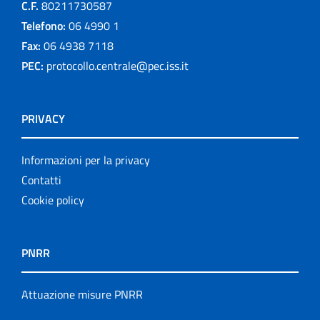
C.F.
80211730587
Telefono:
06 4990 1
Fax:
06 4938 7118
PEC:
protocollo.centrale@pec.iss.it
PRIVACY
Informazioni per la privacy
Contatti
Cookie policy
PNRR
Attuazione misure PNRR