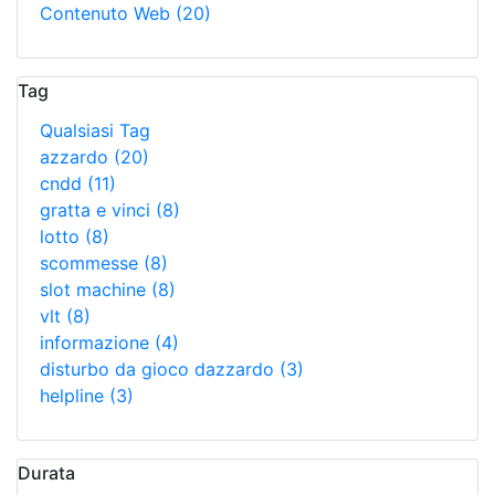
Contenuto Web
(20)
Tag
Qualsiasi Tag
azzardo
(20)
cndd
(11)
gratta e vinci
(8)
lotto
(8)
scommesse
(8)
slot machine
(8)
vlt
(8)
informazione
(4)
disturbo da gioco dazzardo
(3)
helpline
(3)
Durata