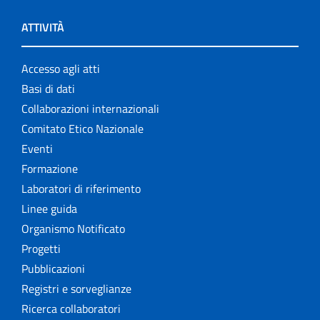
ATTIVITÀ
Accesso agli atti
Basi di dati
Collaborazioni internazionali
Comitato Etico Nazionale
Eventi
Formazione
Laboratori di riferimento
Linee guida
Organismo Notificato
Progetti
Pubblicazioni
Registri e sorveglianze
Ricerca collaboratori