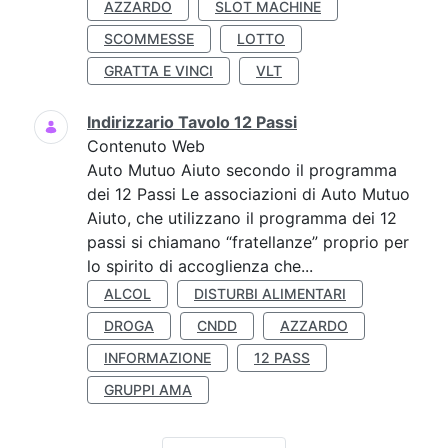
AZZARDO
SLOT MACHINE
SCOMMESSE
LOTTO
GRATTA E VINCI
VLT
Indirizzario Tavolo 12 Passi
Contenuto Web
Auto Mutuo Aiuto secondo il programma
dei 12 Passi Le associazioni di Auto Mutuo
Aiuto, che utilizzano il programma dei 12
passi si chiamano “fratellanze” proprio per
lo spirito di accoglienza che...
ALCOL
DISTURBI ALIMENTARI
DROGA
CNDD
AZZARDO
INFORMAZIONE
12 PASS
GRUPPI AMA