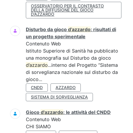
OSSERVATORIO PER IL CONTRASTO
DELLA DIFFUSIONE DEL GIOCO
D’AZZARDO
Disturbo da gioco
d’azzardo
: risultati di
un progetto sperimentale
Contenuto Web
Istituto Superiore di Sanità ha pubblicato
una monografia sul Disturbo da gioco
d’azzardo
...interno del Progetto “Sistema
di sorveglianza nazionale sul disturbo da
gioco...
CNDD
AZZARDO
SISTEMA DI SORVEGLIANZA
Gioco
d'azzardo
: le attività del CNDD
Contenuto Web
CHI SIAMO