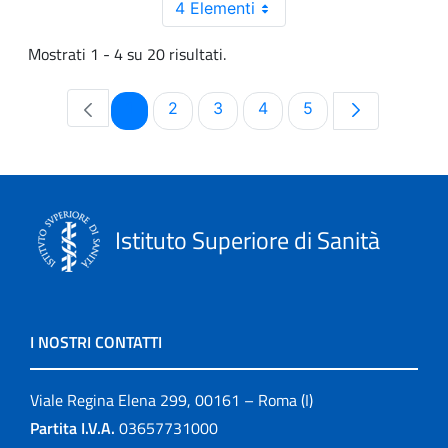
4 Elementi
Mostrati 1 - 4 su 20 risultati.
Pagina
Pagina
Pagina
Pagina
Pagina
1
2
3
4
5
Istituto Superiore di Sanità
I NOSTRI CONTATTI
Viale Regina Elena 299, 00161 – Roma (I)
Partita I.V.A.
03657731000