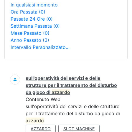
In qualsiasi momento
Ora Passata
(0)
Passate 24 Ore
(0)
Settimana Passata
(0)
Mese Passato
(0)
Anno Passato
(3)
Intervallo Personalizzato…
Ricerca
sull'operatività dei servizi e delle
strutture per il trattamento del disturbo
da gioco di
azzardo
Contenuto Web
sull'operatività dei servizi e delle strutture
per il trattamento del disturbo da gioco di
azzardo
AZZARDO
SLOT MACHINE