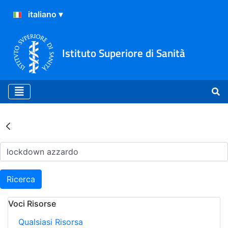
Istituto Superiore di Sanità
Risultati della Ricerca - Ar
Ricerca
Voci Risorse
Qualsiasi Risorsa