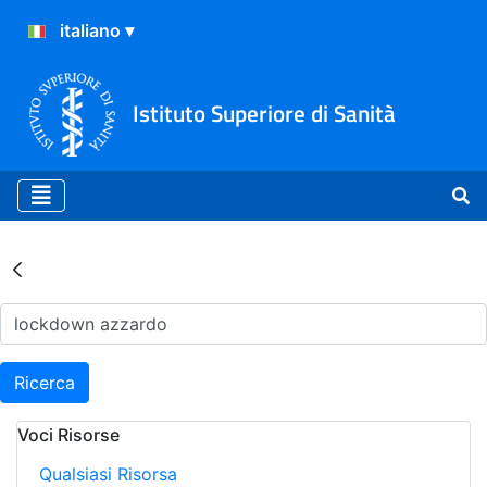
Istituto Superiore di Sanità
Risultati della Ricerca - Ar
Ricerca
Voci Risorse
Qualsiasi Risorsa