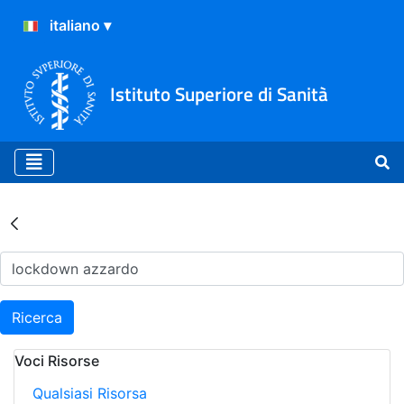
Istituto Superiore di Sanità
Risultati della Ricerca - Ar
Ricerca
Voci Risorse
Qualsiasi Risorsa