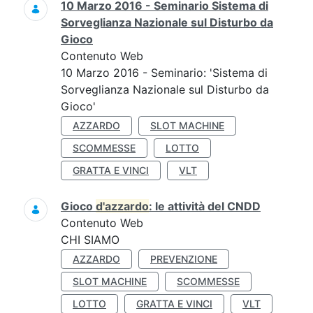
10 Marzo 2016 - Seminario Sistema di
Sorveglianza Nazionale sul Disturbo da
Gioco
Contenuto Web
10 Marzo 2016 - Seminario: 'Sistema di
Sorveglianza Nazionale sul Disturbo da
Gioco'
AZZARDO
SLOT MACHINE
SCOMMESSE
LOTTO
GRATTA E VINCI
VLT
Gioco
d'azzardo
: le attività del CNDD
Contenuto Web
CHI SIAMO
AZZARDO
PREVENZIONE
SLOT MACHINE
SCOMMESSE
LOTTO
GRATTA E VINCI
VLT