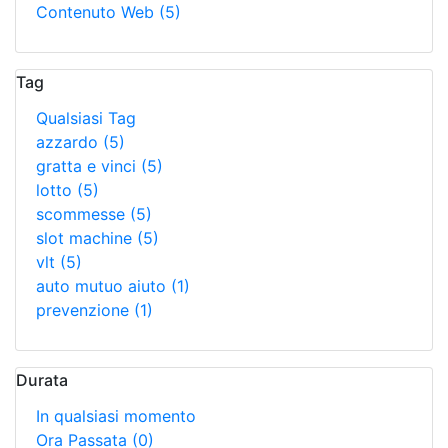
Contenuto Web
(5)
Tag
Qualsiasi Tag
azzardo
(5)
gratta e vinci
(5)
lotto
(5)
scommesse
(5)
slot machine
(5)
vlt
(5)
auto mutuo aiuto
(1)
prevenzione
(1)
Durata
In qualsiasi momento
Ora Passata
(0)