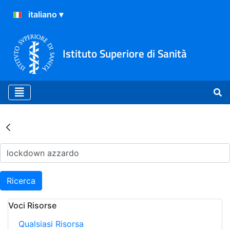
Istituto Superiore di Sanità
Risultati della Ricerca - Ar
Ricerca
Voci Risorse
Qualsiasi Risorsa