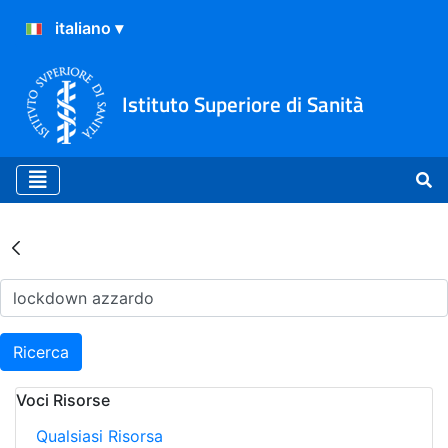
Istituto Superiore di Sanità
Risultati della Ricerca - Ar
Ricerca
Voci Risorse
Qualsiasi Risorsa