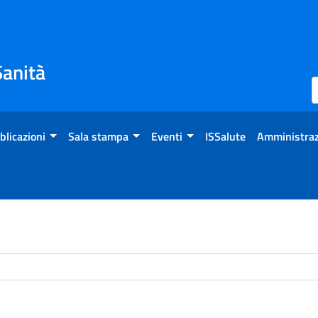
Sanità
blicazioni
Sala stampa
Eventi
ISSalute
Amministraz
chivio