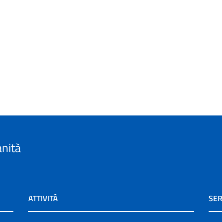
anità
ATTIVITÀ
SER