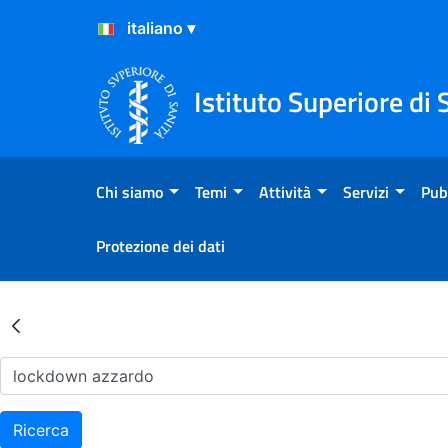
Salta al Contenuto
Salta al Footer
Istituto Superiore di 
Chi siamo
Temi
Attività
Servizi
Pub
Protezione dei dati
Risultati della Ricerca - Ar
Ricerca