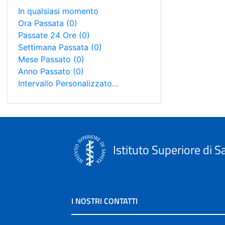
In qualsiasi momento
Ora Passata
(0)
Passate 24 Ore
(0)
Settimana Passata
(0)
Mese Passato
(0)
Anno Passato
(0)
Intervallo Personalizzato…
Istituto Superiore di S
I NOSTRI CONTATTI