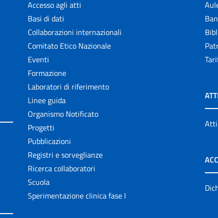
Accesso agli atti
Aul
Basi di dati
Ban
Collaborazioni internazionali
Bibl
Comitato Etico Nazionale
Patr
Eventi
Tari
Formazione
Laboratori di riferimento
ATT
Linee guida
Organismo Notificato
Atti
Progetti
Pubblicazioni
Registri e sorveglianze
ACC
Ricerca collaboratori
Scuola
Dich
Sperimentazione clinica fase I