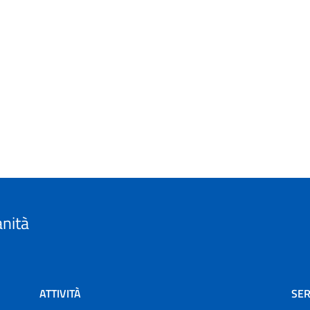
anità
ATTIVITÀ
SER