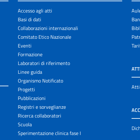
Accesso agli atti
Aul
Basi di dati
Ban
Collaborazioni internazionali
Bibl
Comitato Etico Nazionale
Patr
Eventi
Tari
Formazione
Laboratori di riferimento
ATT
Linee guida
Organismo Notificato
Atti
Progetti
Pubblicazioni
Registri e sorveglianze
ACC
Ricerca collaboratori
Scuola
Dich
Sperimentazione clinica fase I