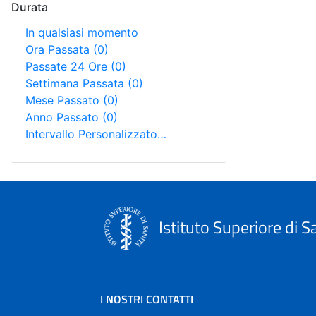
Durata
In qualsiasi momento
Ora Passata
(0)
Passate 24 Ore
(0)
Settimana Passata
(0)
Mese Passato
(0)
Anno Passato
(0)
Intervallo Personalizzato…
Istituto Superiore di S
I NOSTRI CONTATTI