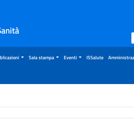
Sanità
blicazioni
Sala stampa
Eventi
ISSalute
Amministraz
chivio