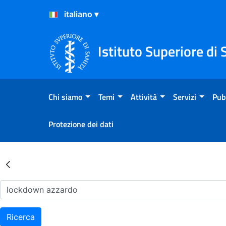
Salta al Contenuto
Salta al Footer
Istituto Superiore di 
Chi siamo
Temi
Attività
Servizi
Pub
Protezione dei dati
Risultati della Ricerca - Ar
Ricerca