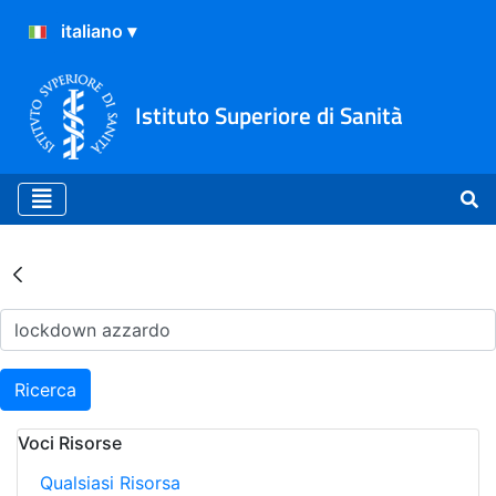
Istituto Superiore di Sanità
Risultati della Ricerca - Ar
Ricerca
Voci Risorse
Qualsiasi Risorsa