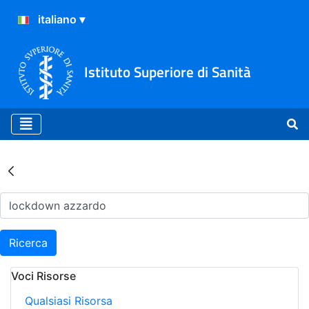
Istituto Superiore di Sanità
Risultati della Ricerca - Ar
Ricerca
Voci Risorse
Qualsiasi Risorsa