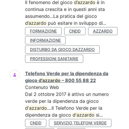
Il fenomeno del gioco
d’azzardo
è in
continua crescita e in questi anni sta
assumendo...La pratica del gioco
d’azzardo
può esitare in sviluppo di...
FORMAZIONE
CNDD
AZZARDO
INFORMAZIONE
DISTURBO DA GIOCO DAZZARDO
PROFESSIONI SANITARIE
Telefono Verde per la dipendenza da
gioco
d'azzardo
– 800 55 88 22
Contenuto Web
Dal 2 ottobre 2017 è attivo un numero
verde per la dipendenza da gioco
d'azzardo
....Il Telefono Verde per la
dipendenza da gioco
d'azzardo
si...
CNDD
SERVIZIO TELEFONI VERDE