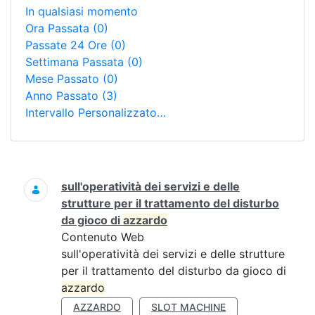
In qualsiasi momento
Ora Passata
(0)
Passate 24 Ore
(0)
Settimana Passata
(0)
Mese Passato
(0)
Anno Passato
(3)
Intervallo Personalizzato…
Ricerca
sull'operatività dei servizi e delle
strutture per il trattamento del disturbo
da gioco di
azzardo
Contenuto Web
sull'operatività dei servizi e delle strutture
per il trattamento del disturbo da gioco di
azzardo
AZZARDO
SLOT MACHINE