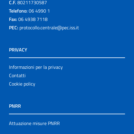
C.F.
80211730587
Telefono:
06 4990 1
Fax:
06 4938 7118
PEC:
protocollo.centrale@pec.iss.it
PRIVACY
Informazioni per la privacy
Contatti
Cookie policy
PNRR
Attuazione misure PNRR