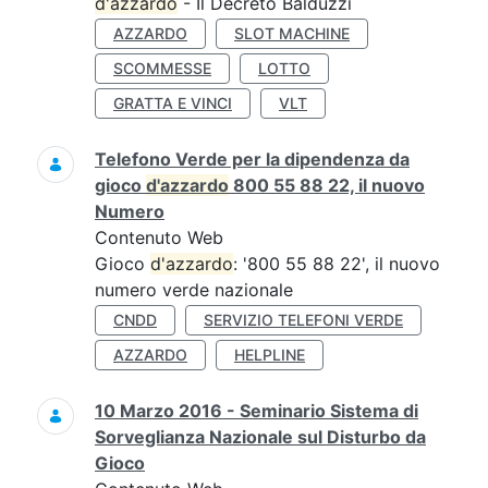
d'azzardo
- Il Decreto Balduzzi
AZZARDO
SLOT MACHINE
SCOMMESSE
LOTTO
GRATTA E VINCI
VLT
Telefono Verde per la dipendenza da
gioco
d'azzardo
800 55 88 22, il nuovo
Numero
Contenuto Web
Gioco
d'azzardo
: '800 55 88 22', il nuovo
numero verde nazionale
CNDD
SERVIZIO TELEFONI VERDE
AZZARDO
HELPLINE
10 Marzo 2016 - Seminario Sistema di
Sorveglianza Nazionale sul Disturbo da
Gioco