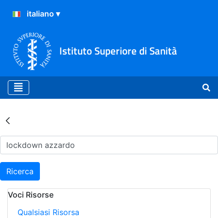
Istituto Superiore di Sanità
Risultati della Ricerca - Ar
Ricerca
Voci Risorse
Qualsiasi Risorsa