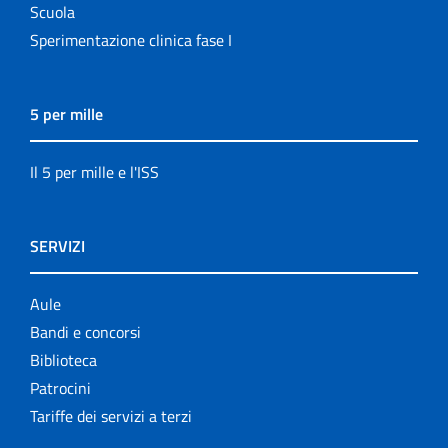
Scuola
Sperimentazione clinica fase I
5 per mille
Il 5 per mille e l'ISS
SERVIZI
Aule
Bandi e concorsi
Biblioteca
Patrocini
Tariffe dei servizi a terzi