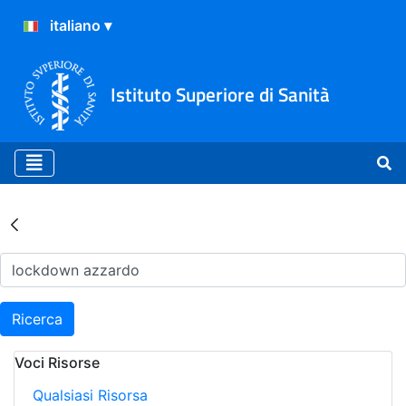
Istituto Superiore di Sanità
Risultati della Ricerca - Ar
Ricerca
Voci Risorse
Qualsiasi Risorsa