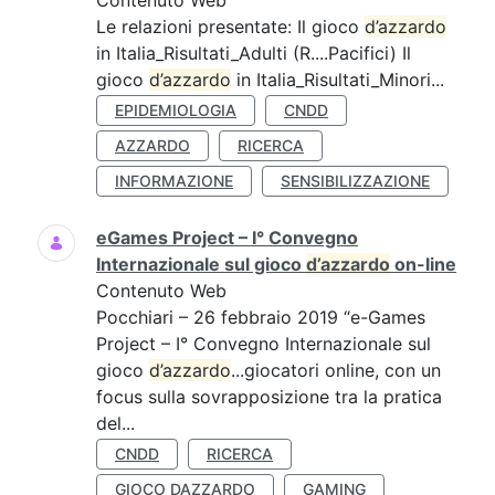
Contenuto Web
Le relazioni presentate: Il gioco
d’azzardo
in Italia_Risultati_Adulti (R....Pacifici) Il
gioco
d’azzardo
in Italia_Risultati_Minori...
EPIDEMIOLOGIA
CNDD
AZZARDO
RICERCA
INFORMAZIONE
SENSIBILIZZAZIONE
eGames Project – I° Convegno
Internazionale sul gioco
d’azzardo
on-line
Contenuto Web
Pocchiari – 26 febbraio 2019 “e-Games
Project – I° Convegno Internazionale sul
gioco
d’azzardo
...giocatori online, con un
focus sulla sovrapposizione tra la pratica
del...
CNDD
RICERCA
GIOCO DAZZARDO
GAMING