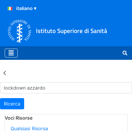
Istituto Superiore di Sanità
Risultati della Ricerca - Ar
Ricerca
Voci Risorse
Qualsiasi Risorsa