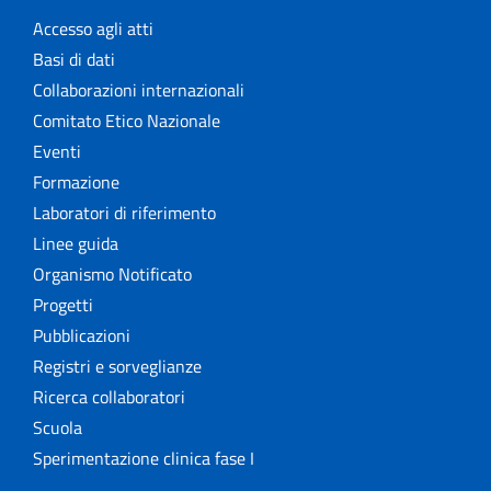
Accesso agli atti
Basi di dati
Collaborazioni internazionali
Comitato Etico Nazionale
Eventi
Formazione
Laboratori di riferimento
Linee guida
Organismo Notificato
Progetti
Pubblicazioni
Registri e sorveglianze
Ricerca collaboratori
Scuola
Sperimentazione clinica fase I