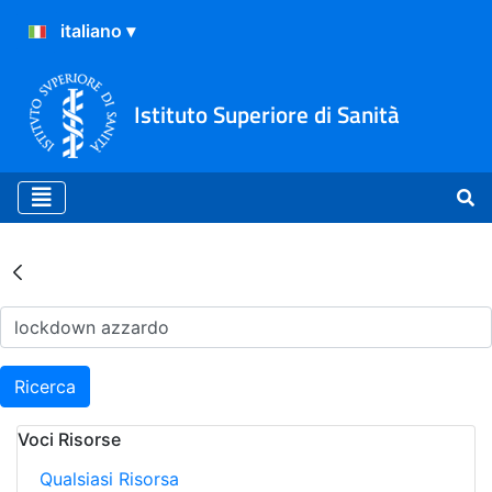
Istituto Superiore di Sanità
Risultati della Ricerca - Ar
Ricerca
Voci Risorse
Qualsiasi Risorsa