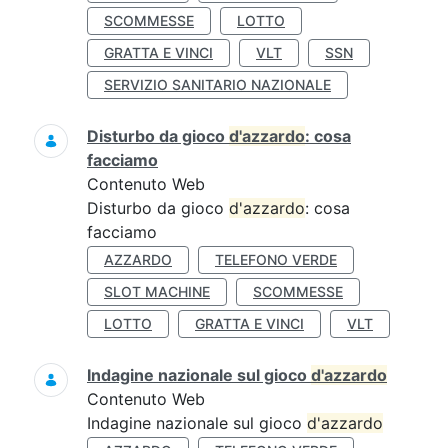
SCOMMESSE
LOTTO
GRATTA E VINCI
VLT
SSN
SERVIZIO SANITARIO NAZIONALE
Disturbo da gioco
d'azzardo
: cosa
facciamo
Contenuto Web
Disturbo da gioco
d'azzardo
: cosa
facciamo
AZZARDO
TELEFONO VERDE
SLOT MACHINE
SCOMMESSE
LOTTO
GRATTA E VINCI
VLT
Indagine nazionale sul gioco
d'azzardo
Contenuto Web
Indagine nazionale sul gioco
d'azzardo