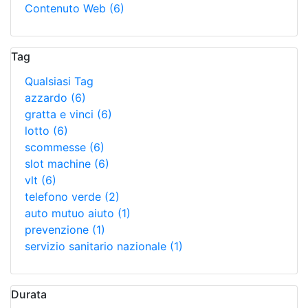
Contenuto Web
(6)
Tag
Qualsiasi Tag
azzardo
(6)
gratta e vinci
(6)
lotto
(6)
scommesse
(6)
slot machine
(6)
vlt
(6)
telefono verde
(2)
auto mutuo aiuto
(1)
prevenzione
(1)
servizio sanitario nazionale
(1)
Durata