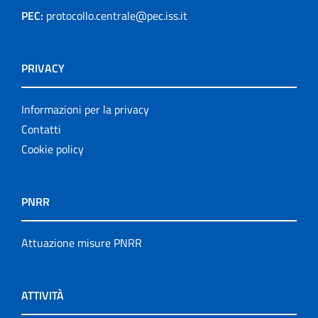
PEC:
protocollo.centrale@pec.iss.it
PRIVACY
Informazioni per la privacy
Contatti
Cookie policy
PNRR
Attuazione misure PNRR
ATTIVITÀ