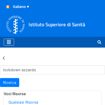
Istituto Superiore di Sanità
Risultati della Ricerca - Ar
Ricerca
Voci Risorse
Qualsiasi Risorsa