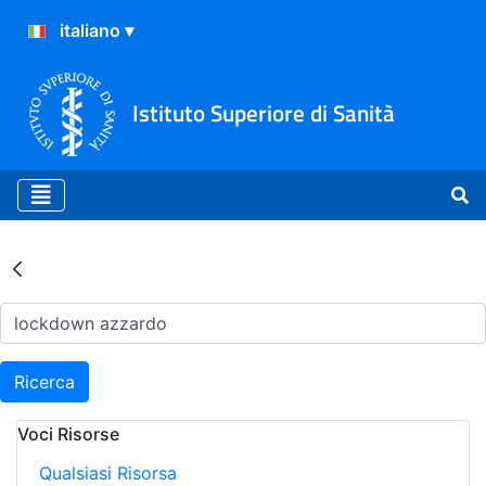
Istituto Superiore di Sanità
Risultati della Ricerca - Ar
Ricerca
Voci Risorse
Qualsiasi Risorsa