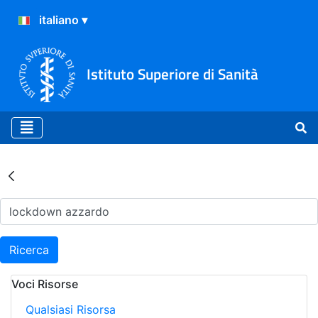
Istituto Superiore di Sanità
Risultati della Ricerca - Ar
Ricerca
Voci Risorse
Qualsiasi Risorsa