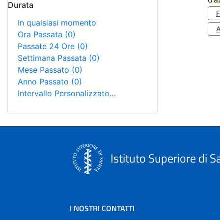
Durata
In qualsiasi momento
A
Ora Passata
(0)
Passate 24 Ore
(0)
Settimana Passata
(0)
Mese Passato
(0)
Anno Passato
(0)
Intervallo Personalizzato…
Istituto Superiore di S
I NOSTRI CONTATTI