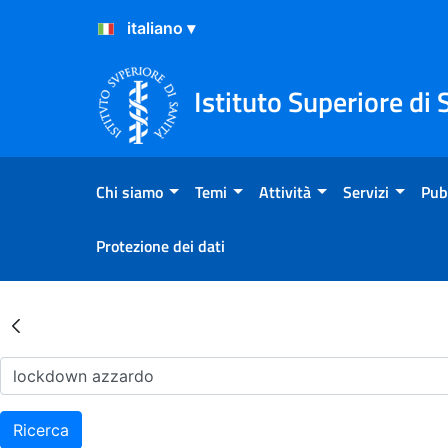
Salta al Contenuto
Salta al Footer
Istituto Superiore di 
Chi siamo
Temi
Attività
Servizi
Pub
Protezione dei dati
Risultati della Ricerca - Ar
Ricerca