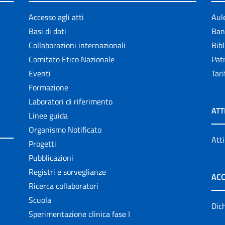
Accesso agli atti
Aul
Basi di dati
Ban
Collaborazioni internazionali
Bibl
Comitato Etico Nazionale
Patr
Eventi
Tari
Formazione
Laboratori di riferimento
ATT
Linee guida
Organismo Notificato
Atti
Progetti
Pubblicazioni
Registri e sorveglianze
ACC
Ricerca collaboratori
Scuola
Dich
Sperimentazione clinica fase I