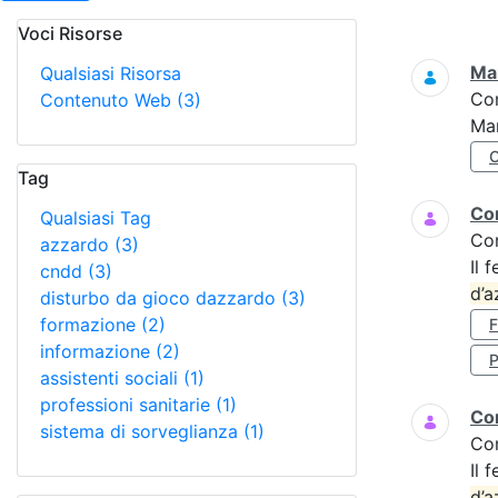
Voci Risorse
Ricerca
Mar
Qualsiasi Risorsa
Co
Contenuto Web
(3)
Mar
Tag
Cor
Qualsiasi Tag
Co
azzardo
(3)
Il 
cndd
(3)
d’a
disturbo da gioco dazzardo
(3)
formazione
(2)
informazione
(2)
P
assistenti sociali
(1)
professioni sanitarie
(1)
Cor
sistema di sorveglianza
(1)
Co
Il 
d’a