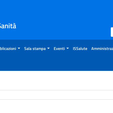
Sanità
blicazioni
Sala stampa
Eventi
ISSalute
Amministraz
chivio