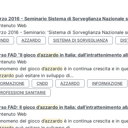
zo 2016 - Seminario Sistema di Sorveglianza Nazionale s
ntenuto Web
zo 2016 - Seminario: 'Sistema di Sorveglianza Nazionale 
CNDD
AZZARDO
SISTEMA DI SORVEGLIANZA
DIS
so FAD “Il gioco
d’azzardo
in Italia: dall’intrattenimento al
ntenuto Web
fenomeno del gioco
d’azzardo
è in continua crescita e in qu
zzardo
può esitare in sviluppo di...
FORMAZIONE
CNDD
AZZARDO
INFORMAZIONE
ROFESSIONI SANITARIE
so FAD: Il gioco
d’azzardo
in Italia: dall’intrattenimento a
ntenuto Web
fenomeno del gioco
d’azzardo
è in continua crescita e in qu
zzardo
può esitare in sviluppo di...