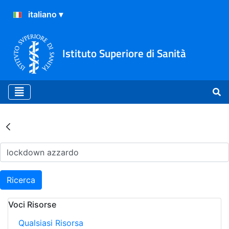
Istituto Superiore di Sanità
Risultati della Ricerca - Ar
Ricerca
Voci Risorse
Qualsiasi Risorsa