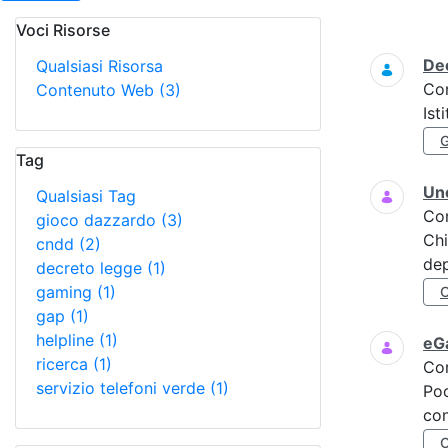
Voci Risorse
Ricerca
Dec
Qualsiasi Risorsa
Co
Contenuto Web
(3)
Ist
Tag
Uno
Qualsiasi Tag
Co
gioco dazzardo
(3)
Chi
cndd
(2)
dep
decreto legge
(1)
gaming
(1)
gap
(1)
helpline
(1)
eGa
ricerca
(1)
Co
servizio telefoni verde
(1)
Poc
con