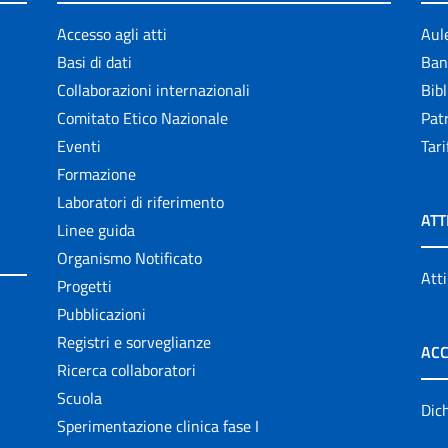
Accesso agli atti
Aul
Basi di dati
Ban
Collaborazioni internazionali
Bibl
Comitato Etico Nazionale
Patr
Eventi
Tari
Formazione
Laboratori di riferimento
ATT
Linee guida
Organismo Notificato
Atti
Progetti
Pubblicazioni
Registri e sorveglianze
ACC
Ricerca collaboratori
Scuola
Dich
Sperimentazione clinica fase I