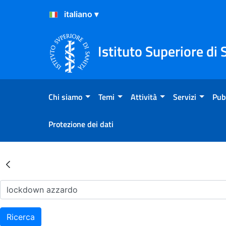
Salta al Contenuto
Salta al Footer
Istituto Superiore di 
Chi siamo
Temi
Attività
Servizi
Pub
Protezione dei dati
Risultati della Ricerca - Ar
Ricerca