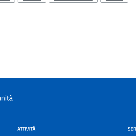
anità
ATTIVITÀ
SER