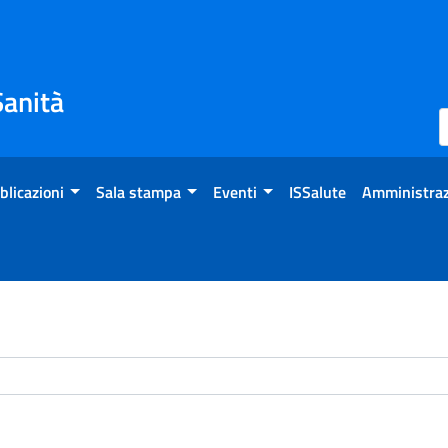
Sanità
blicazioni
Sala stampa
Eventi
ISSalute
Amministraz
chivio