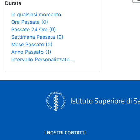
Durata
In qualsiasi momento
Ora Passata
(0)
Passate 24 Ore
(0)
Settimana Passata
(0)
Mese Passato
(0)
Anno Passato
(1)
Intervallo Personalizzato…
Istituto Superiore di S
I NOSTRI CONTATTI