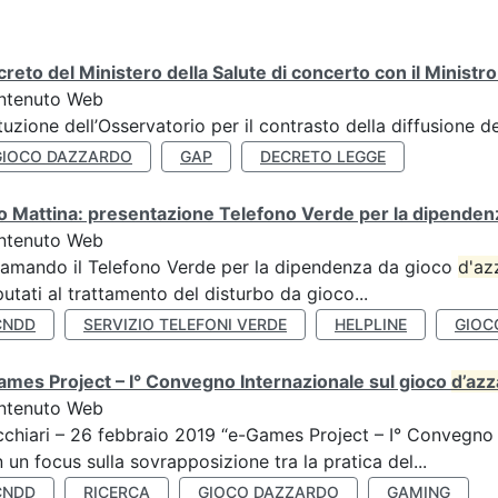
reto del Ministero della Salute di concerto con il Ministr
ntenuto Web
ituzione dell’Osservatorio per il contrasto della diffusione 
GIOCO DAZZARDO
GAP
DECRETO LEGGE
 Mattina: presentazione Telefono Verde per la dipenden
ntenuto Web
amando il Telefono Verde per la dipendenza da gioco
d'az
utati al trattamento del disturbo da gioco...
CNDD
SERVIZIO TELEFONI VERDE
HELPLINE
GIOC
mes Project – I° Convegno Internazionale sul gioco
d’az
ntenuto Web
chiari – 26 febbraio 2019 “e-Games Project – I° Convegno 
 un focus sulla sovrapposizione tra la pratica del...
CNDD
RICERCA
GIOCO DAZZARDO
GAMING