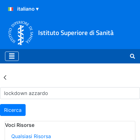
Istituto Superiore di Sanità
Risultati della Ricerca - Ar
Ricerca
Voci Risorse
Qualsiasi Risorsa