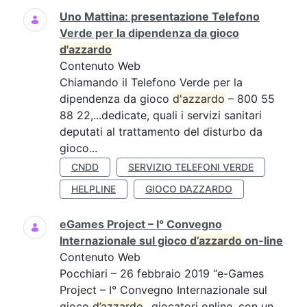
Uno Mattina: presentazione Telefono
Verde per la dipendenza da gioco
d'azzardo
Contenuto Web
Chiamando il Telefono Verde per la
dipendenza da gioco
d'azzardo
– 800 55
88 22,...dedicate, quali i servizi sanitari
deputati al trattamento del disturbo da
gioco...
CNDD
SERVIZIO TELEFONI VERDE
HELPLINE
GIOCO DAZZARDO
eGames Project – I° Convegno
Internazionale sul gioco
d’azzardo
on-line
Contenuto Web
Pocchiari – 26 febbraio 2019 “e-Games
Project – I° Convegno Internazionale sul
gioco
d’azzardo
...giocatori online, con un