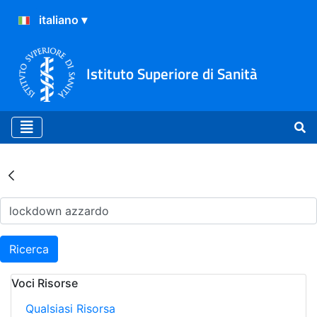
Istituto Superiore di Sanità
Risultati della Ricerca - Ar
Ricerca
Voci Risorse
Qualsiasi Risorsa