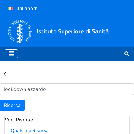
Istituto Superiore di Sanità
Risultati della Ricerca - Ar
Ricerca
Voci Risorse
Qualsiasi Risorsa