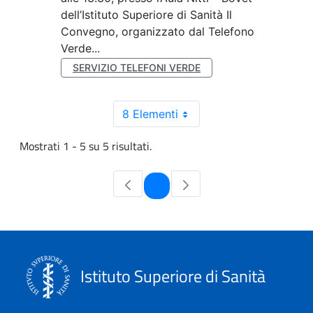
dell’Istituto Superiore di Sanità Il
Convegno, organizzato dal Telefono
Verde...
SERVIZIO TELEFONI VERDE
8 Elementi
Mostrati 1 - 5 su 5 risultati.
Pagina
1
Istituto Superiore di Sanità