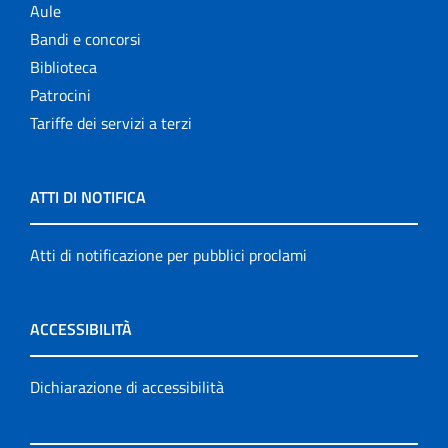
Aule
Bandi e concorsi
Biblioteca
Patrocini
Tariffe dei servizi a terzi
ATTI DI NOTIFICA
Atti di notificazione per pubblici proclami
ACCESSIBILITÀ
Dichiarazione di accessibilità