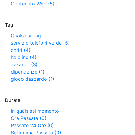
Contenuto Web
(5)
Tag
Qualsiasi Tag
servizio telefoni verde
(5)
cndd
(4)
helpline
(4)
azzardo
(3)
dipendenze
(1)
gioco dazzardo
(1)
Durata
In qualsiasi momento
Ora Passata
(0)
Passate 24 Ore
(0)
Settimana Passata
(0)