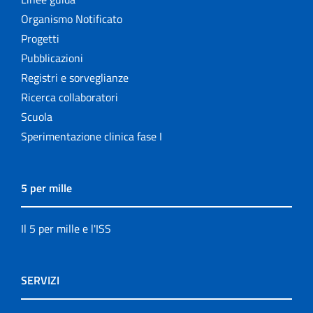
Organismo Notificato
Progetti
Pubblicazioni
Registri e sorveglianze
Ricerca collaboratori
Scuola
Sperimentazione clinica fase I
5 per mille
Il 5 per mille e l'ISS
SERVIZI