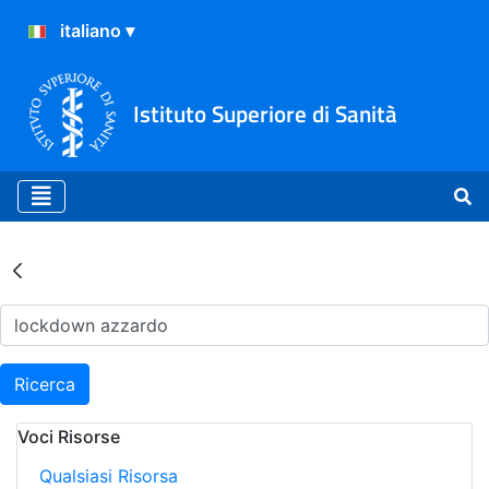
Istituto Superiore di Sanità
Risultati della Ricerca - Ar
Ricerca
Voci Risorse
Qualsiasi Risorsa