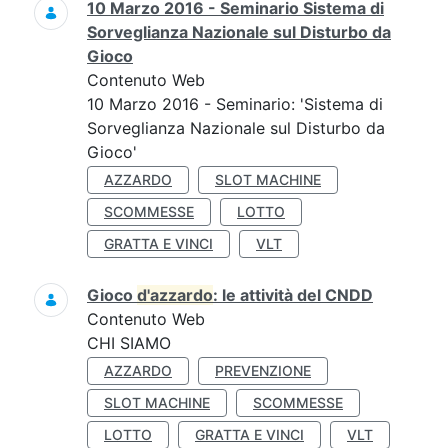
10 Marzo 2016 - Seminario Sistema di
Sorveglianza Nazionale sul Disturbo da
Gioco
Contenuto Web
10 Marzo 2016 - Seminario: 'Sistema di
Sorveglianza Nazionale sul Disturbo da
Gioco'
AZZARDO
SLOT MACHINE
SCOMMESSE
LOTTO
GRATTA E VINCI
VLT
Gioco
d'azzardo
: le attività del CNDD
Contenuto Web
CHI SIAMO
AZZARDO
PREVENZIONE
SLOT MACHINE
SCOMMESSE
LOTTO
GRATTA E VINCI
VLT