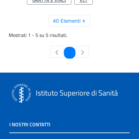
GRATTA E VINCI
VLT
40 Elementi
Mostrati 1 - 5 su 5 risultati.
Pagina
1
Istituto Superiore di Sanità
I NOSTRI CONTATTI