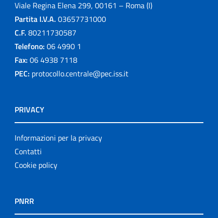
Viale Regina Elena 299, 00161 – Roma (I)
Partita I.V.A.
03657731000
C.F.
80211730587
Telefono:
06 4990 1
Fax:
06 4938 7118
PEC:
protocollo.centrale@pec.iss.it
PRIVACY
Informazioni per la privacy
Contatti
Cookie policy
PNRR