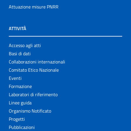
Attuazione misure PNRR
ATTIVITÀ
Accesso agli atti
Basi di dati
Collaborazioni internazionali
Comitato Etico Nazionale
Eventi
Formazione
Laboratori di riferimento
Linee guida
Organismo Notificato
Progetti
Pubblicazioni