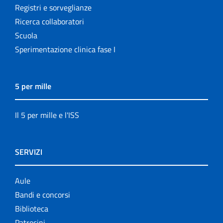
Registri e sorveglianze
Ricerca collaboratori
Scuola
Sperimentazione clinica fase I
5 per mille
Il 5 per mille e l'ISS
SERVIZI
Aule
Bandi e concorsi
Biblioteca
Patrocini