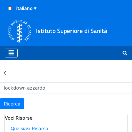
Istituto Superiore di Sanità
Risultati della Ricerca - Ar
Ricerca
Voci Risorse
Qualsiasi Risorsa