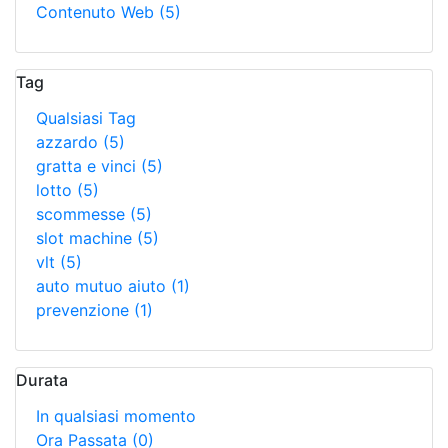
Contenuto Web
(5)
Tag
Qualsiasi Tag
azzardo
(5)
gratta e vinci
(5)
lotto
(5)
scommesse
(5)
slot machine
(5)
vlt
(5)
auto mutuo aiuto
(1)
prevenzione
(1)
Durata
In qualsiasi momento
Ora Passata
(0)