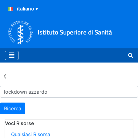
Istituto Superiore di Sanità
Risultati della Ricerca - Ar
Ricerca
Voci Risorse
Qualsiasi Risorsa