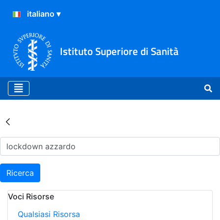
Istituto Superiore di Sanità
Risultati della Ricerca - Ar
Ricerca
Voci Risorse
Qualsiasi Risorsa