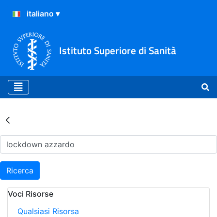
Istituto Superiore di Sanità
Risultati della Ricerca - Ar
Ricerca
Voci Risorse
Qualsiasi Risorsa