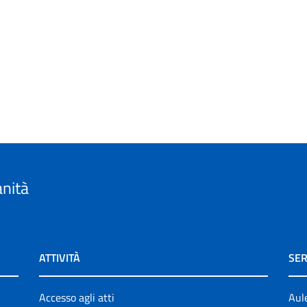
anità
ATTIVITÀ
SER
Accesso agli atti
Aul