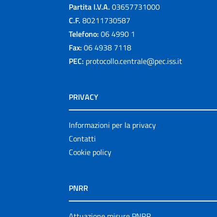
Partita I.V.A.
03657731000
C.F.
80211730587
Telefono:
06 4990 1
Fax:
06 4938 7118
PEC:
protocollo.centrale@pec.iss.it
PRIVACY
Informazioni per la privacy
Contatti
Cookie policy
PNRR
Attuazione misure PNRR