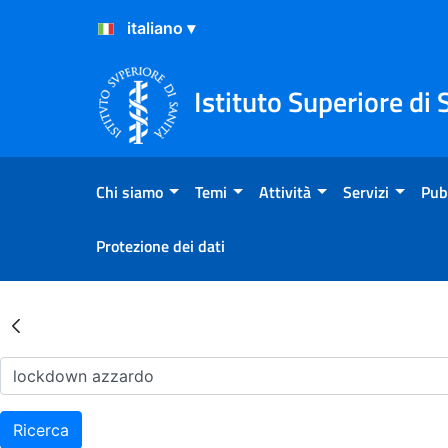
Salta al Contenuto
Salta al Footer
Istituto Superiore di 
Chi siamo
Temi
Attività
Servizi
Pub
Protezione dei dati
Risultati della Ricerca - Ar
Ricerca