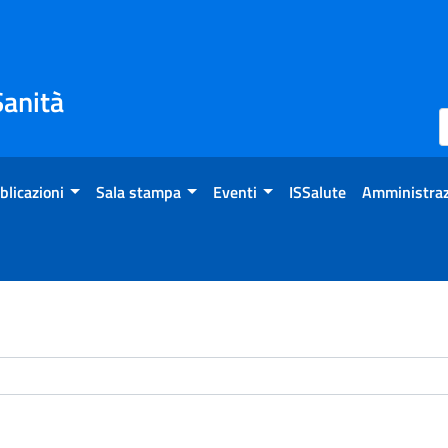
Sanità
blicazioni
Sala stampa
Eventi
ISSalute
Amministraz
chivio