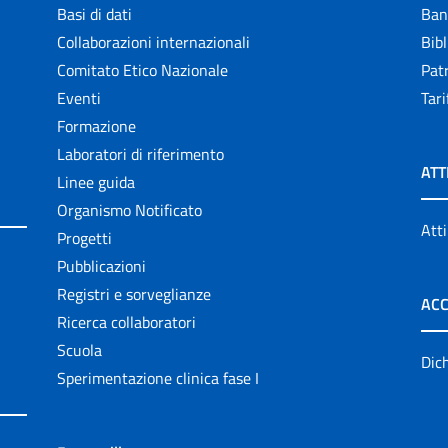
Basi di dati
Ban
Collaborazioni internazionali
Bibl
Comitato Etico Nazionale
Patr
Eventi
Tari
Formazione
Laboratori di riferimento
ATT
Linee guida
Organismo Notificato
Atti
Progetti
Pubblicazioni
Registri e sorveglianze
ACC
Ricerca collaboratori
Scuola
Dich
Sperimentazione clinica fase I