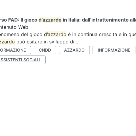
so FAD: Il gioco
d’azzardo
in Italia: dall’intrattenimento a
ntenuto Web
fenomeno del gioco
d’azzardo
è in continua crescita e in qu
zzardo
può esitare in sviluppo di...
FORMAZIONE
CNDD
AZZARDO
INFORMAZIONE
SSISTENTI SOCIALI