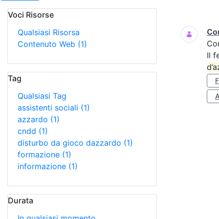
Voci Risorse
Ricerca
Cor
Qualsiasi Risorsa
Co
Contenuto Web
(1)
Il 
d’a
Tag
Qualsiasi Tag
A
assistenti sociali
(1)
azzardo
(1)
cndd
(1)
disturbo da gioco dazzardo
(1)
formazione
(1)
informazione
(1)
Durata
In qualsiasi momento