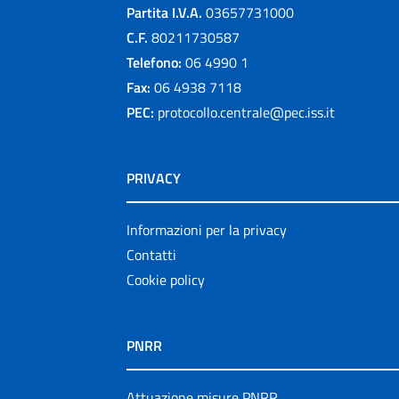
Partita I.V.A.
03657731000
C.F.
80211730587
Telefono:
06 4990 1
Fax:
06 4938 7118
PEC:
protocollo.centrale@pec.iss.it
PRIVACY
Informazioni per la privacy
Contatti
Cookie policy
PNRR
Attuazione misure PNRR