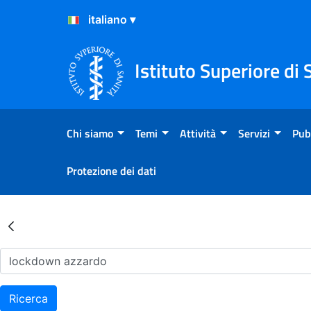
Salta al Contenuto
Salta al Footer
Istituto Superiore di 
Chi siamo
Temi
Attività
Servizi
Pub
Protezione dei dati
Risultati della Ricerca - Ar
Ricerca