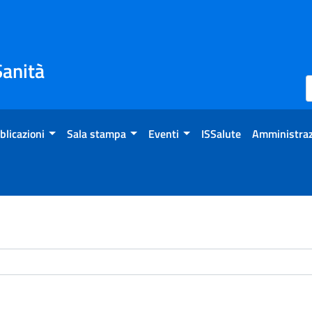
Sanità
blicazioni
Sala stampa
Eventi
ISSalute
Amministraz
chivio