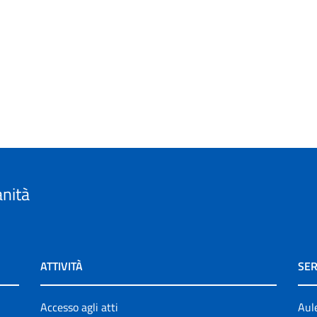
anità
ATTIVITÀ
SER
Accesso agli atti
Aul