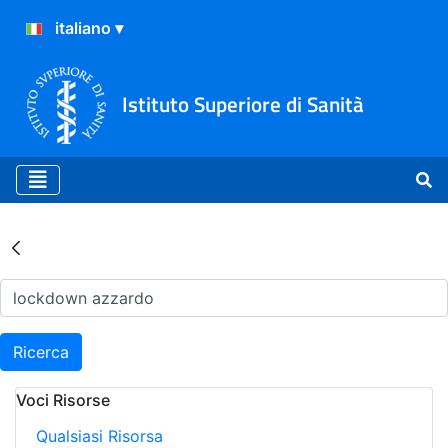
Istituto Superiore di Sanità
Risultati della Ricerca - Ar
Ricerca
Voci Risorse
Qualsiasi Risorsa