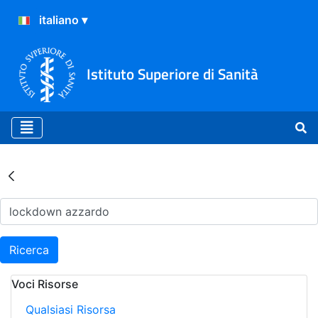
Istituto Superiore di Sanità
Risultati della Ricerca - Ar
Ricerca
Voci Risorse
Qualsiasi Risorsa