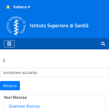
Istituto Superiore di Sanità
Risultati della Ricerca - Ar
Ricerca
Voci Risorse
Qualsiasi Risorsa