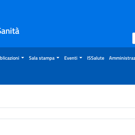
Sanità
blicazioni
Sala stampa
Eventi
ISSalute
Amministraz
chivio