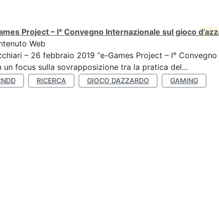
mes Project – I° Convegno Internazionale sul gioco
d’az
ntenuto Web
chiari – 26 febbraio 2019 “e-Games Project – I° Convegno 
 un focus sulla sovrapposizione tra la pratica del...
CNDD
RICERCA
GIOCO DAZZARDO
GAMING