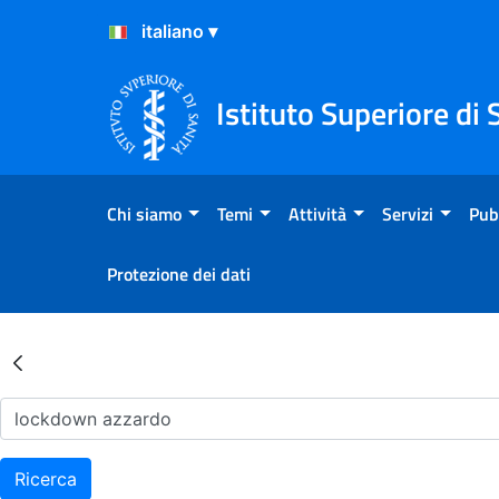
Salta al Contenuto
Salta al Footer
Istituto Superiore di 
Chi siamo
Temi
Attività
Servizi
Pub
Protezione dei dati
Risultati della Ricerca - Ar
Ricerca