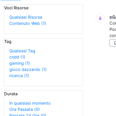
Voci Risorse
Ricerca
eGa
Qualsiasi Risorsa
Co
Contenuto Web
(1)
Poc
con
Tag
Qualsiasi Tag
cndd
(1)
gaming
(1)
gioco dazzardo
(1)
ricerca
(1)
Durata
In qualsiasi momento
Ora Passata
(0)
Passate 24 Ore
(0)