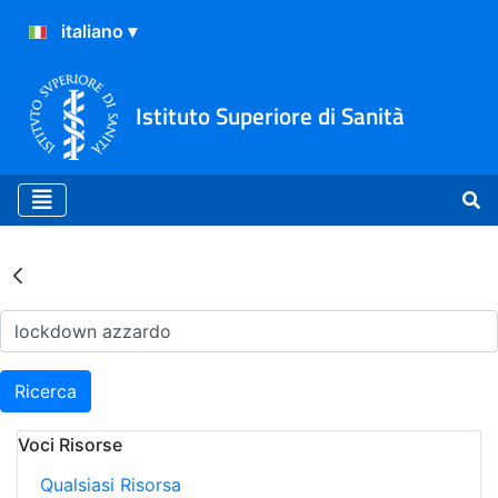
Istituto Superiore di Sanità
Risultati della Ricerca - Ar
Ricerca
Voci Risorse
Qualsiasi Risorsa