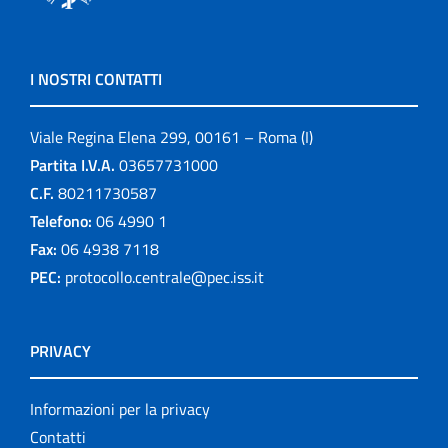
I NOSTRI CONTATTI
Viale Regina Elena 299, 00161 – Roma (I)
Partita I.V.A.
03657731000
C.F.
80211730587
Telefono:
06 4990 1
Fax:
06 4938 7118
PEC:
protocollo.centrale@pec.iss.it
PRIVACY
Informazioni per la privacy
Contatti