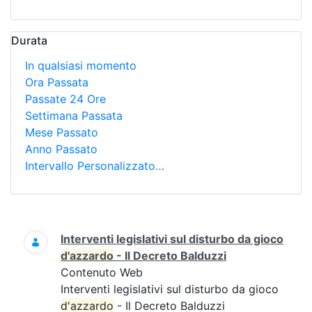
Durata
In qualsiasi momento
Ora Passata
Passate 24 Ore
Settimana Passata
Mese Passato
Anno Passato
Intervallo Personalizzato…
Ricerca
Interventi legislativi sul disturbo da gioco
d'azzardo
- Il Decreto Balduzzi
Contenuto Web
Interventi legislativi sul disturbo da gioco
d'azzardo
- Il Decreto Balduzzi