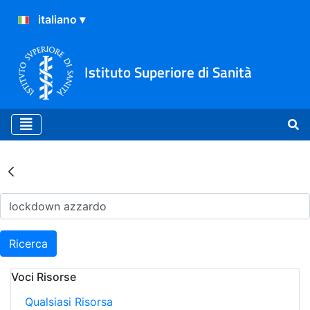
Istituto Superiore di Sanità
Risultati della Ricerca - Ar
Ricerca
Voci Risorse
Qualsiasi Risorsa