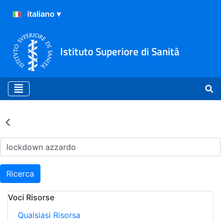
Istituto Superiore di Sanità
Risultati della Ricerca - Ar
Ricerca
Voci Risorse
Qualsiasi Risorsa