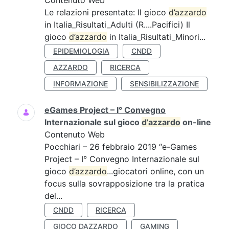
Contenuto Web
Le relazioni presentate: Il gioco
d’azzardo
in Italia_Risultati_Adulti (R....Pacifici) Il
gioco
d’azzardo
in Italia_Risultati_Minori...
EPIDEMIOLOGIA
CNDD
AZZARDO
RICERCA
INFORMAZIONE
SENSIBILIZZAZIONE
eGames Project – I° Convegno
Internazionale sul gioco
d’azzardo
on-line
Contenuto Web
Pocchiari – 26 febbraio 2019 “e-Games
Project – I° Convegno Internazionale sul
gioco
d’azzardo
...giocatori online, con un
focus sulla sovrapposizione tra la pratica
del...
CNDD
RICERCA
GIOCO DAZZARDO
GAMING