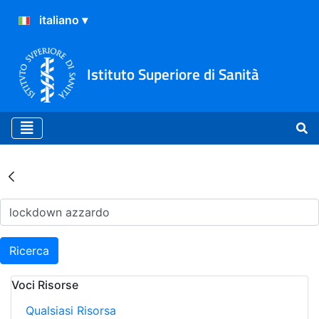
Istituto Superiore di Sanità
Risultati della Ricerca - Ar
Ricerca
Voci Risorse
Qualsiasi Risorsa