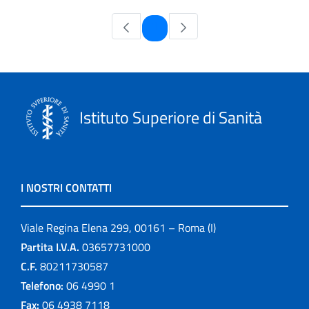
Pagina
1
Istituto Superiore di Sanità
I NOSTRI CONTATTI
Viale Regina Elena 299, 00161 – Roma (I)
Partita I.V.A.
03657731000
C.F.
80211730587
Telefono:
06 4990 1
Fax:
06 4938 7118