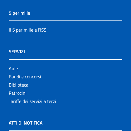
5 per mille
Il 5 per mille e l'ISS
SERVIZI
Aule
Bandi e concorsi
Biblioteca
Patrocini
Tariffe dei servizi a terzi
ATTI DI NOTIFICA