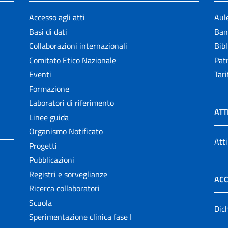
Accesso agli atti
Aul
Basi di dati
Ban
Collaborazioni internazionali
Bibl
Comitato Etico Nazionale
Patr
Eventi
Tari
Formazione
Laboratori di riferimento
ATT
Linee guida
Organismo Notificato
Atti
Progetti
Pubblicazioni
Registri e sorveglianze
ACC
Ricerca collaboratori
Scuola
Dich
Sperimentazione clinica fase I