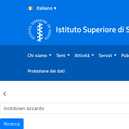
Salta al Contenuto
Salta al Footer
Istituto Superiore di 
Chi siamo
Temi
Attività
Servizi
Pub
Protezione dei dati
Risultati della Ricerca - Ar
Ricerca