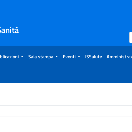
Sanità
blicazioni
Sala stampa
Eventi
ISSalute
Amministraz
chivio