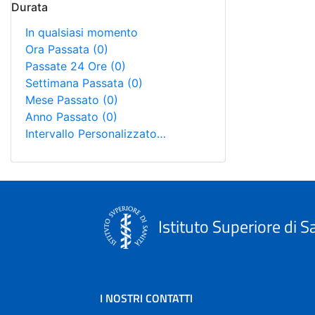
Durata
In qualsiasi momento
Ora Passata
(0)
Passate 24 Ore
(0)
Settimana Passata
(0)
Mese Passato
(0)
Anno Passato
(0)
Intervallo Personalizzato…
Istituto Superiore di S
I NOSTRI CONTATTI