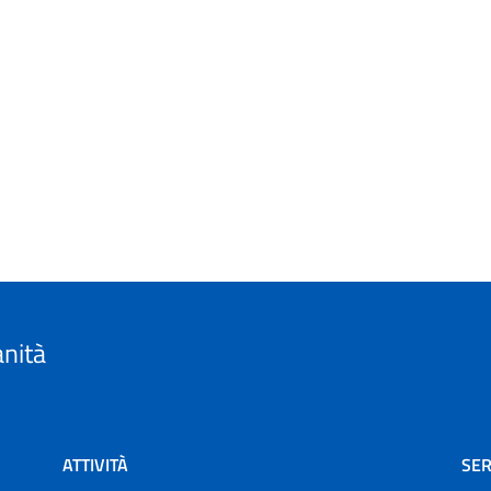
anità
ATTIVITÀ
SER