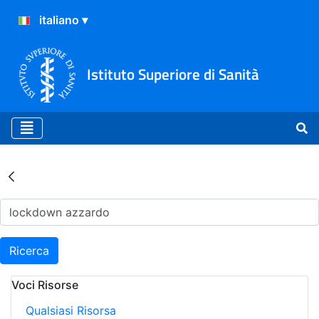
Istituto Superiore di Sanità
Risultati della Ricerca - Ar
Ricerca
Voci Risorse
Qualsiasi Risorsa